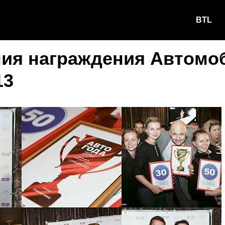
BTL
ия награждения Автомо
13