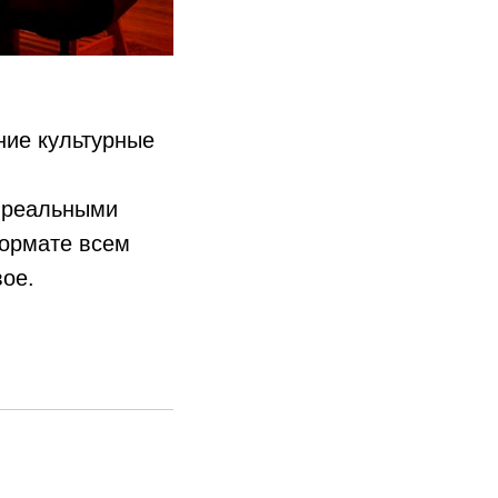
ние культурные
с реальными
формате всем
вое.