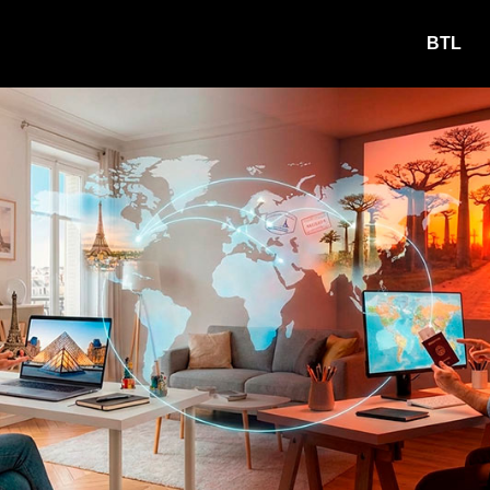
жа и до Мадагаскара
BTL