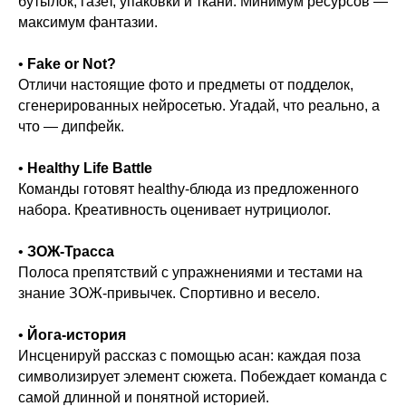
бутылок, газет, упаковки и ткани. Минимум ресурсов —
максимум фантазии.
•
Fake or Not?
Отличи настоящие фото и предметы от подделок,
сгенерированных нейросетью. Угадай, что реально, а
что — дипфейк.
•
Healthy Life Battle
Команды готовят healthy-блюда из предложенного
набора. Креативность оценивает нутрициолог.
•
ЗОЖ-Трасса
Полоса препятствий с упражнениями и тестами на
знание ЗОЖ-привычек. Спортивно и весело.
•
Йога-история
Инсценируй рассказ с помощью асан: каждая поза
символизирует элемент сюжета. Побеждает команда с
самой длинной и понятной историей.