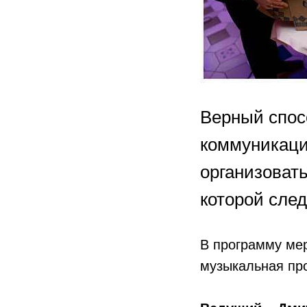
Верный спос
коммуникации
организоват
которой след
В программу мер
музыкальная про