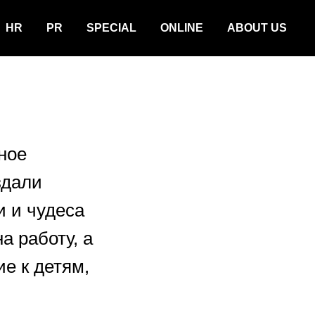
HR
PR
SPECIAL
ONLINE
ABOUT US
ное
здали
и и чудеса
а работу, а
е к детям,