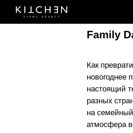
Family D
Как преврат
новогоднее 
настоящий т
разных стран
на семейный
атмосфера в