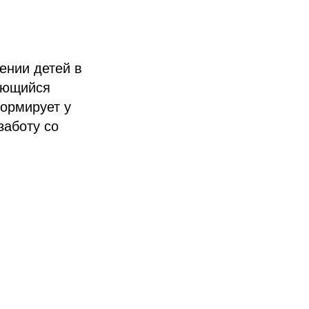
ении детей в
ающийся
формирует у
заботу со