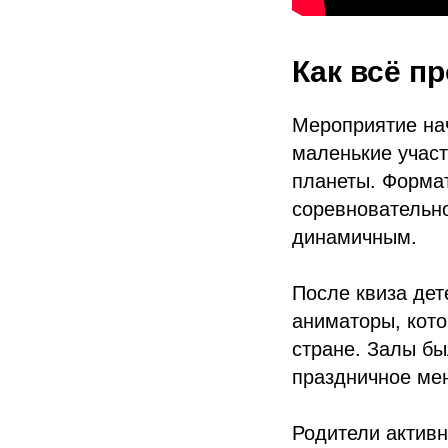
Как всё п
Мероприятие нач
маленькие участ
планеты. Форма
соревновательно
динамичным.
После квиза дет
аниматоры, кот
стране. Залы бы
праздничное ме
Родители актив