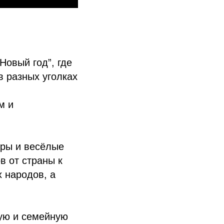
Новый год”, где
в разных уголках
м и
гры и весёлые
в от страны к
х народов, а
лую и семейную