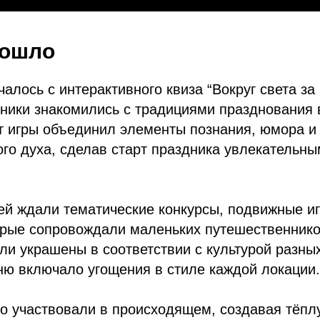
рошло
алось с интерактивного квиза “Вокруг света за 
ники знакомились с традициями празднования 
т игры объединил элементы познания, юмора и
го духа, сделав старт праздника увлекательны
ей ждали тематические конкурсы, подвижные и
орые сопровождали маленьких путешественнико
ли украшены в соответствии с культурой разны
ню включало угощения в стиле каждой локации.
но участвовали в происходящем, создавая тёп