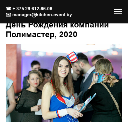
☎
+ 375 29 612-66-06
✉️
manager@kitchen-event.by
День Рождения компании
Полимастер, 2020