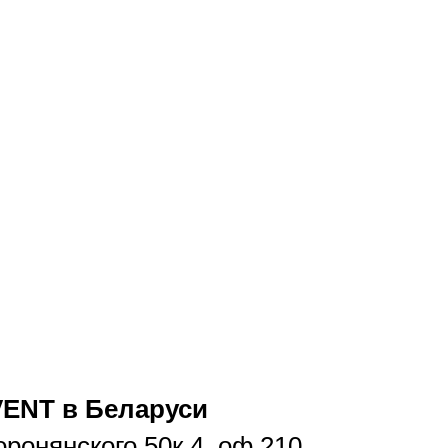
ENT в Беларуси
оронянского 50к.4, оф.210