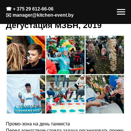
☎
+ 375 29 612-66-06
✉️
manager@kitchen-event.by
Дегустация МЗБН, 2019
Промо-зона на день танкиста
Перед агентством стояла задача организовать промо-